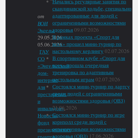
Начались регулярные занятия по
скандинавской ходьбе, специально
адаптированные для людей с
от
ограниченными возможностями
ВОИ
здоровья
09.07.2026
Энгельс
В рамках проекта «Спорт для
29.05.2026
всех» прошел мини-турнир по
05.06.2026
настольному керлингу
02.07.2026
ГАУ
В спортивном клубе «Спорт для
СО
всех» прошла очередная
«Энгельсский
тренировка по адаптивным
дом-
настольным играм
02.07.2026
интернат
Состоялся мини-турнир по дартсу
для
среди людей с ограниченными
престарелых
возможностями здоровья (ОВЗ)
и
21.06.2026
инвалидов»
,
Состоялся мини-турнир по игре
Новости
,
корнхолл среди людей с
фонд
ограниченными возможностями
президентских
здоровья (ОВЗ)
17.06.2026
грантов
,