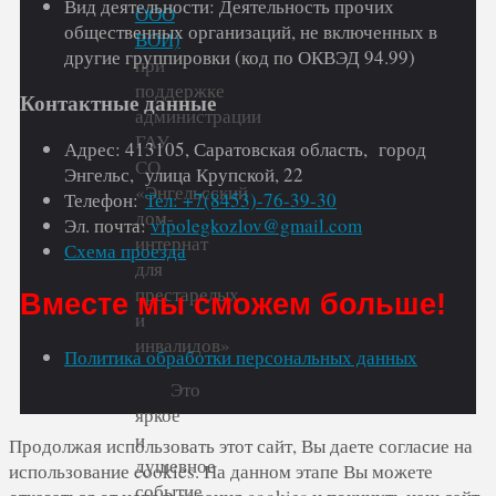
Вид деятельности: Деятельность прочих
ООО
общественных организаций, не включенных в
ВОИ)
другие группировки (код по ОКВЭД 94.99)
при
поддержке
Контактные данные
администрации
ГАУ
Адрес: 413105, Саратовская область, город
СО
Энгельс, улица Крупской, 22
«Энгельсский
Телефон:
Тел: +7(8453)-76-39-30
дом-
Эл. почта:
vipolegkozlov@gmail.com
интернат
Схема проезда
для
престарелых
Вместе мы сможем больше!
и
инвалидов»
Политика обработки персональных данных
Это
яркое
и
Продолжая использовать этот сайт, Вы даете согласие на
душевное
использование cookies. На данном этапе Вы можете
событие