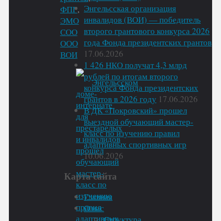
Энгельсская организация
ФПГ
,
инвалидов (ВОИ) — победитель
ЭМО
второго грантового конкурса 2026
СОО
года Фонда президентских грантов
ООО
17.06.2026
ВОИ
1 426 НКО получат 4,3 млрд
рублей по итогам второго
конкурса Фонда президентских
грантов в 2026 году
17.06.2026
В ДК «Покровский» прошел
выездной обучающий мастер-
класс по изучению правил
адаптивных спортивных игр
10.06.2026
Карта сайта
Главная
О нас
Структура