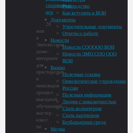
Руководство
Как вступить в ВОИ
Документы
26
Учредительные документы
мая
Отчеты о работе
в
Новости
Энгельсском
Новости СООООО ВОИ
доме-
Новости ЭМО СОО ООО
интернате
ВОИ
для
Важно
престарелых
Полезные ссылки
и
Онкологические учреждения
инвалидов
России
прошел
Полезная информация
выездной
Людям с инвалидностью
обучающий
Стать волонтером
мастер-
Стать партнером
класс
Безбарьерная среда
по
Медиа