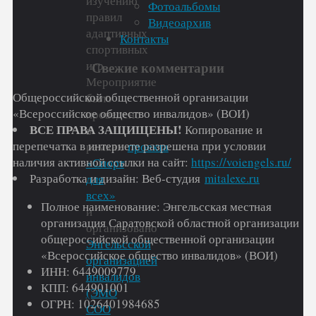
изучению
Фотоальбомы
правил
Видеоархив
адаптивных
Контакты
спортивных
игр.
Свежие комментарии
Мероприятие
Общероссийской общественной организации
было
«Всероссийское общество инвалидов» (ВОИ)
проведено
ВСЕ ПРАВА ЗАЩИЩЕНЫ!
Копирование и
в
перепечатка в интернете разрешена при условии
рамках
проекта
наличия активной ссылки на сайт:
https://voiengels.ru/
«Спорт
Разработка и дизайн: Веб-студия
mitalexe.ru
для
всех»
Полное наименование: Энгельсская местная
и
организация Саратовской областной организации
организовано
общероссийской общественной организации
Энгельсской
«Всероссийское общество инвалидов» (ВОИ)
организацией
ИНН: 6449009779
инвалидов
КПП: 644901001
(ЭМО
ОГРН: 1026401984685
СОО