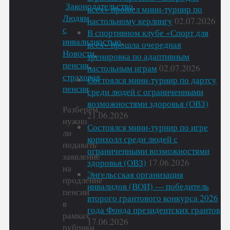
Законодательство
,
всех» прошел мини-турнир по
Людям
настольному керлингу
02.07.2026
с
В спортивном клубе «Спорт для
инвалидностью
,
всех» прошла очередная
Новости
,
тренировка по адаптивным
пенсия
,
настольным играм
02.07.2026
страховая
Состоялся мини-турнир по дартсу
пенсия
среди людей с ограниченными
возможностями здоровья (ОВЗ)
Разберём,
21.06.2026
нужно
Состоялся мини-турнир по игре
ли
корнхолл среди людей с
подавать
ограниченными возможностями
заявление
здоровья (ОВЗ)
17.06.2026
на
Энгельсская организация
продление
инвалидов (ВОИ) — победитель
пенсии
второго грантового конкурса 2026
в
года Фонда президентских грантов
рамках
17.06.2026
рубрики