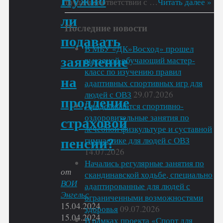
Нужно
труда в соответствии с …
Читать далее »
ли
Последние новости
подавать
В МБУ «ДК»Восход» прошел
заявление
выездной обучающий мастер-
класс по изучению правил
на
адаптивных спортивных игр для
людей с ОВЗ
29.07.2026
продление
Продолжаются спортивно-
оздоровительные занятия по
страховой
лечебной физкультуре и суставной
гимнастике для людей с ОВЗ
пенсии?
14.07.2026
Начались регулярные занятия по
от
скандинавской ходьбе, специально
ВОИ
адаптированные для людей с
Энгельс
ограниченными возможностями
15.04.2024
здоровья
09.07.2026
15.04.2024
В рамках проекта «Спорт для