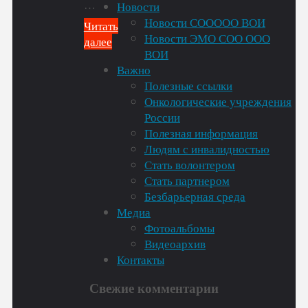
…
Новости
Новости СООООО ВОИ
Читать
Новости ЭМО СОО ООО
далее
ВОИ
"Нужно
Важно
ли
Полезные ссылки
подавать
Онкологические учреждения
заявление
России
на
Полезная информация
продление
Людям с инвалидностью
страховой
Стать волонтером
пенсии?"
Стать партнером
Безбарьерная среда
Медиа
Фотоальбомы
Видеоархив
Контакты
Свежие комментарии