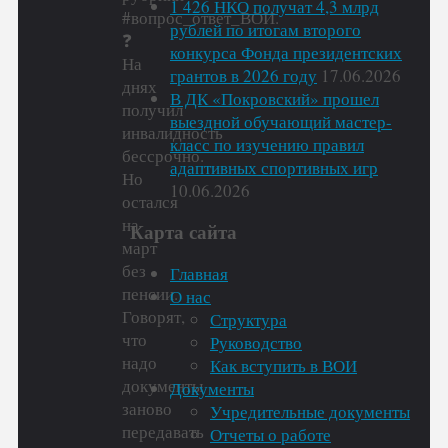
1 426 НКО получат 4,3 млрд
#вопрос_ответ_ВОИ.
рублей по итогам второго
❓
конкурса Фонда президентских
На
грантов в 2026 году
17.06.2026
днях
В ДК «Покровский» прошел
получил
выездной обучающий мастер-
инвалидность
класс по изучению правил
бессрочно.
адаптивных спортивных игр
Но
10.06.2026
остался
на
Карта сайта
март
без
Главная
пенсии.
О нас
Говорят,
Структура
что
Руководство
надо
Как вступить в ВОИ
документы
Документы
заново
Учредительные документы
передавать
Отчеты о работе