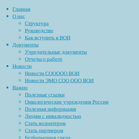
Главная
О нас
Структура
Перейти
Руководство
к
Главная
Записи
Как вступить в ВОИ
Copyright ©
содержимому
Энгельсская
с
«Спорт для всех»
Документы
1991 - 2026 г.
МО
метками
Учредительные документы
Энгельсская
"пенсия"
СОО
Отчеты о работе
местная
ООО
Новости
организация
Полезные ссылки
ВОИ
Новости СООООО ВОИ
Саратовской
в
Новости ЭМО СОО ООО ВОИ
областной
социальных
Важно
организации
сетях →
Полезные ссылки
Онкологические учреждения России
Полезная информация
Людям с инвалидностью
Рубрики
Стать волонтером
Стать партнером
Без рубрики
Безбарьерная среда