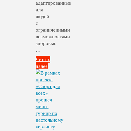
адаптированные
для
людей
с
ограниченными
возможностями
здоровья.
…
Читать
далее
"Начались
регулярные
занятия
по
скандинавской
ходьбе,
специально
адаптированные
для