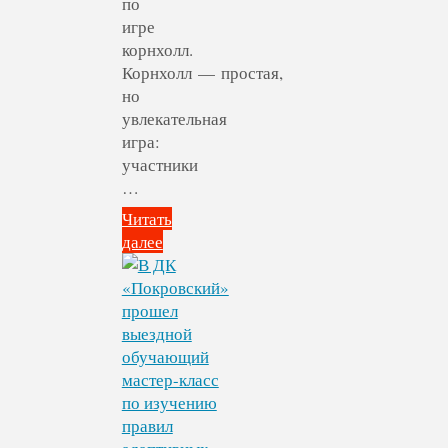
по
игре
корнхолл.
Корнхолл — простая,
но
увлекательная
игра:
участники
…
Читать
далее
"Состоялся
мини-
турнир
по
игре
корнхолл
среди
людей
с