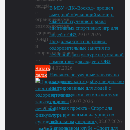
людей
В МБУ «ДК»Восход» прошел
с
выездной обучающий мастер-
ограниченными
класс по изучению правил
возможностями
адаптивных спортивных игр для
здоровья
людей с ОВЗ
29.07.2026
(ОВЗ)
Продолжаются спортивно-
и
оздоровительные занятия по
сопровождающих
лечебной физкультуре и суставной
…
гимнастике для людей с ОВЗ
14.07.2026
Читать
Начались регулярные занятия по
далее
скандинавской ходьбе, специально
"В
адаптированные для людей с
МБУ
ограниченными возможностями
«ДК»Восход»
здоровья
09.07.2026
прошел
В рамках проекта «Спорт для
выездной
всех» прошел мини-турнир по
обучающий
настольному керлингу
02.07.2026
мастер-
В спортивном клубе «Спорт для
класс