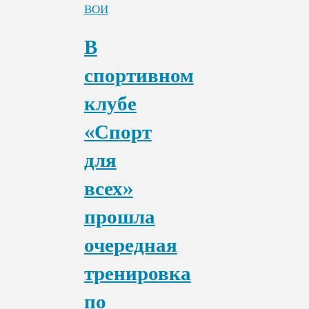
ВОИ
В
спортивном
клубе
«Спорт
для
всех»
прошла
очередная
тренировка
по