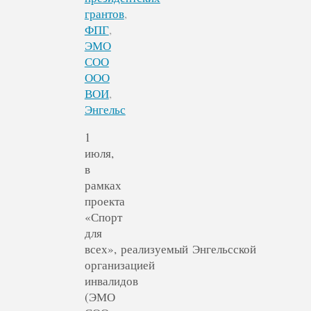
грантов
,
ФПГ
,
ЭМО
СОО
ООО
ВОИ
,
Энгельс
1
июля,
в
рамках
проекта
«Спорт
для
всех», реализуемый Энгельсской
организацией
инвалидов
(ЭМО