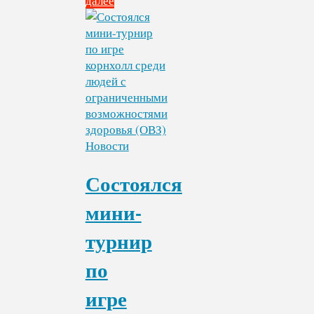
далее
"В
спортивном
клубе
«Спорт
для
всех»
прошла
очередная
тренировка
Новости
по
адаптивным
Состоялся
настольным
играм"
мини-
турнир
по
игре