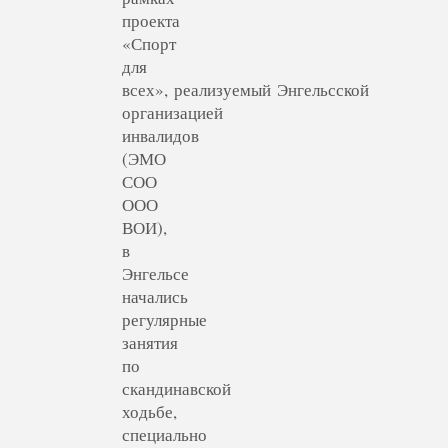
проекта
«Спорт
для
всех», реализуемый Энгельсской
организацией
инвалидов
(ЭМО
СОО
ООО
ВОИ),
в
Энгельсе
начались
регулярные
занятия
по
скандинавской
ходьбе,
специально