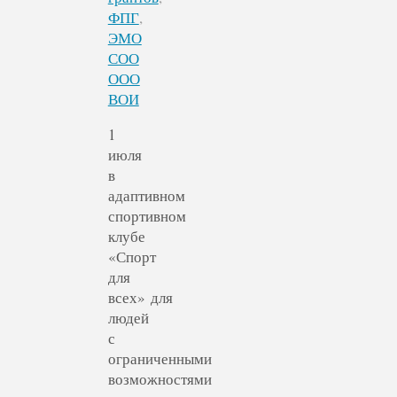
ФПГ
,
ЭМО
СОО
ООО
ВОИ
1
июля
в
адаптивном
спортивном
клубе
«Спорт
для
всех» для
людей
с
ограниченными
возможностями