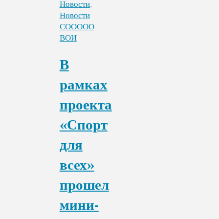
людей
Новости
,
с
Новости
ограниченными
СООООО
возможностями
ВОИ
здоровья"
В
рамках
проекта
«Спорт
для
всех»
прошел
мини-