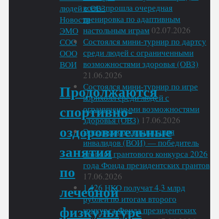
всех» прошла очередная
по
тренировка по адаптивным
изучению
Новости
настольным играм
02.07.2026
правил
ЭМО
Состоялся мини-турнир по дартсу
адаптивных
СОО
среди людей с ограниченными
спортивных
ООО
возможностями здоровья (ОВЗ)
игр
ВОИ
21.06.2026
для
Состоялся мини-турнир по игре
людей
Продолжаются
корнхолл среди людей с
с
ограниченными возможностями
ОВЗ"
спортивно-
здоровья (ОВЗ)
17.06.2026
оздоровительные
Энгельсская организация
инвалидов (ВОИ) — победитель
занятия
второго грантового конкурса 2026
года Фонда президентских грантов
по
17.06.2026
1 426 НКО получат 4,3 млрд
лечебной
рублей по итогам второго
физкультуре
конкурса Фонда президентских