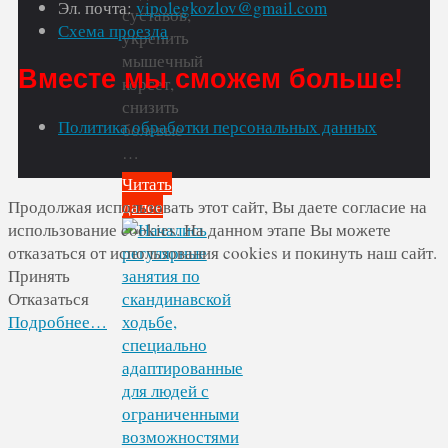
Эл. почта:
vipolegkozlov@gmail.com
суставов,
Схема проезда
укрепить
мышечный
Вместе мы сможем больше!
корсет,
снизить
Политика обработки персональных данных
болевые
…
Читать
Продолжая использовать этот сайт, Вы даете согласие на
далее
"Продолжаются
использование cookies. На данном этапе Вы можете
спортивно-
отказаться от использования cookies и покинуть наш сайт.
оздоровительные
Принять
занятия
Отказаться
по
Подробнее…
лечебной
физкультуре
и
суставной
гимнастике