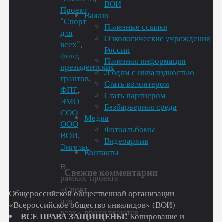
ВОИ
Проект
Важно
"Спорт
Полезные ссылки
для
Онкологические учреждения
всех"
,
России
фонд
Полезная информация
президентских
Людям с инвалидностью
грантов
,
Стать волонтером
ФПГ
,
Стать партнером
ЭМО
Безбарьерная среда
СОО
Медиа
ООО
Фотоальбомы
ВОИ
,
Видеоархив
Энгельс
Контакты
В
Свежие комментарии
рамках проекта
«Спорт
Общероссийской общественной организации
для
«Всероссийское общество инвалидов» (ВОИ)
всех» продолжаются
ВСЕ ПРАВА ЗАЩИЩЕНЫ!
Копирование и