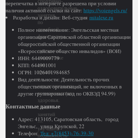
спортивно-
перепечатка в интернете разрешена при условии
оздоровительные
наличия активной ссылки на сайт:
https://voiengels.ru/
занятия
Разработка и дизайн: Веб-студия
mitalexe.ru
по
лечебной
Полное наименование: Энгельсская местная
физкультуре
организация Саратовской областной организации
и
общероссийской общественной организации
суставной
«Всероссийское общество инвалидов» (ВОИ)
гимнастике
ИНН: 6449009779
для
КПП: 644901001
людей
ОГРН: 1026401984685
с
Вид деятельности: Деятельность прочих
ограниченными
общественных организаций, не включенных в
возможностями
другие группировки (код по ОКВЭД 94.99)
здоровья.
Контактные данные
Цель
занятий
Адрес: 413105, Саратовская область, город
—
Энгельс, улица Крупской, 22
улучшить
Телефон:
Тел: +7(8453)-76-39-30
подвижность