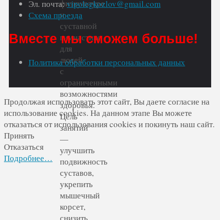
физкультуре
Эл. почта:
vipolegkozlov@gmail.com
и
Схема проезда
суставной
Вместе мы сможем больше!
гимнастике
для
людей
Политика обработки персональных данных
с
ограниченными
возможностями
Продолжая использовать этот сайт, Вы даете согласие на
здоровья.
использование cookies. На данном этапе Вы можете
Цель
отказаться от использования cookies и покинуть наш сайт.
занятий
Принять
—
Отказаться
улучшить
Подробнее…
подвижность
суставов,
укрепить
мышечный
корсет,
снизить