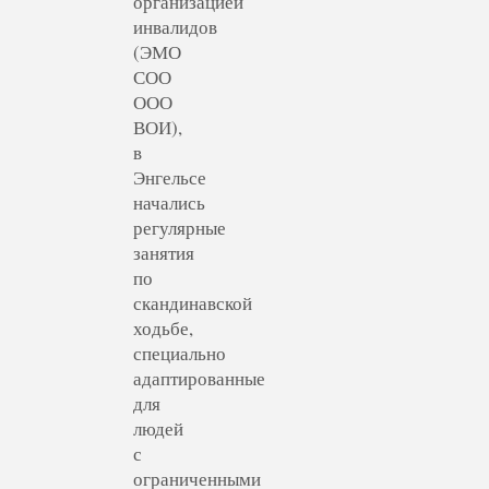
организацией
инвалидов
(ЭМО
СОО
ООО
ВОИ),
в
Энгельсе
начались
регулярные
занятия
по
скандинавской
ходьбе,
специально
адаптированные
для
людей
с
ограниченными