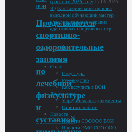
грантов в 2026 году
17.06.2026
ВОИ
В ДК «Покровский» прошел
выездной обучающий мастер-
Продолжаются
класс по изучению правил
адаптивных спортивных игр
спортивно-
10.06.2026
оздоровительные
Карта сайта
занятия
Главная
О нас
по
Структура
Руководство
лечебной
Как вступить в ВОИ
Документы
физкультуре
Учредительные документы
и
Отчеты о работе
Новости
суставной
Новости СООООО ВОИ
Новости ЭМО СОО ООО
гимнастике