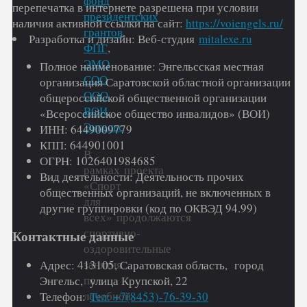
фонд
перепечатка в интернете разрешена при условии
президентских
наличия активной ссылки на сайт:
https://voiengels.ru/
грантов
,
Разработка и дизайн: Веб-студия
mitalexe.ru
ФПГ
,
ЭМО
Полное наименование: Энгельсская местная
СОО
организация Саратовской областной организации
ООО
общероссийской общественной организации
ВОИ
,
«Всероссийское общество инвалидов» (ВОИ)
Энгельс
ИНН: 6449009779
КПП: 644901001
В
ОГРН: 1026401984685
рамках проекта
Вид деятельности: Деятельность прочих
«Спорт
общественных организаций, не включенных в
для
другие группировки (код по ОКВЭД 94.99)
всех» продолжаются
спортивно-
Контактные данные
оздоровительные
занятия
Адрес: 413105, Саратовская область, город
по
Энгельс, улица Крупской, 22
лечебной
Телефон:
Тел: +7(8453)-76-39-30