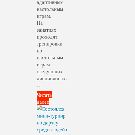
адаптивным
настольным
играм.
На
занятиях
проходят
тренировки
по
настольным
играм
следующих
дисциплинах:
…
Читать
далее
"В
спортивном
клубе
«Спорт