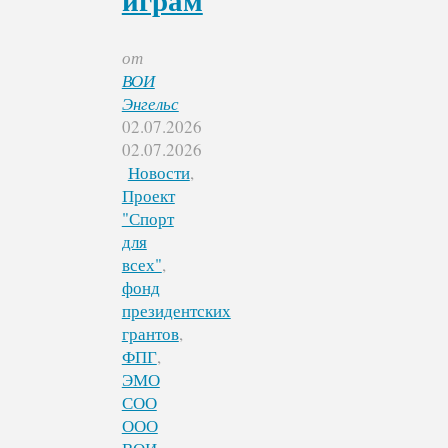
играм
от
ВОИ
Энгельс
02.07.2026
02.07.2026
Новости
,
Проект
"Спорт
для
всех"
,
фонд
президентских
грантов
,
ФПГ
,
ЭМО
СОО
ООО