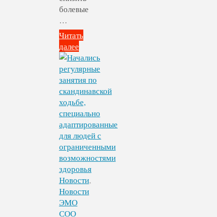
болевые
…
Читать
далее
"Продолжаются
спортивно-
оздоровительные
занятия
по
лечебной
физкультуре
и
суставной
гимнастике
для
людей
Новости
,
с
Новости
ОВЗ"
ЭМО
СОО