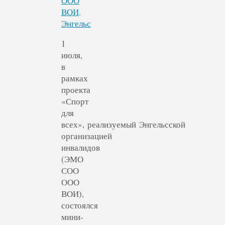
ООО
ВОИ
,
Энгельс
1
июля,
в
рамках
проекта
«Спорт
для
всех», реализуемый Энгельсской
организацией
инвалидов
(ЭМО
СОО
ООО
ВОИ),
состоялся
мини-