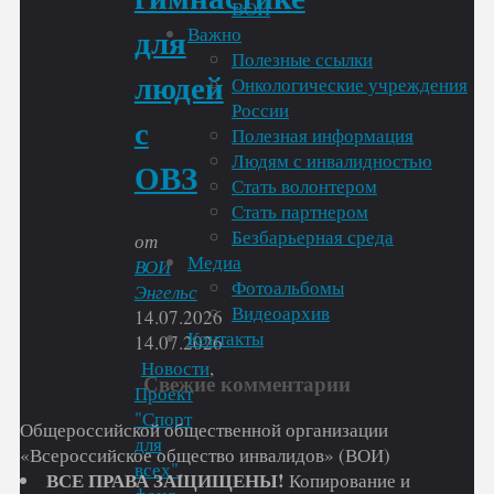
ВОИ
Важно
для
Полезные ссылки
людей
Онкологические учреждения
России
с
Полезная информация
Людям с инвалидностью
ОВЗ
Стать волонтером
Стать партнером
Безбарьерная среда
от
Медиа
ВОИ
Фотоальбомы
Энгельс
Видеоархив
14.07.2026
Контакты
14.07.2026
Новости
,
Свежие комментарии
Проект
"Спорт
Общероссийской общественной организации
для
«Всероссийское общество инвалидов» (ВОИ)
всех"
,
ВСЕ ПРАВА ЗАЩИЩЕНЫ!
Копирование и