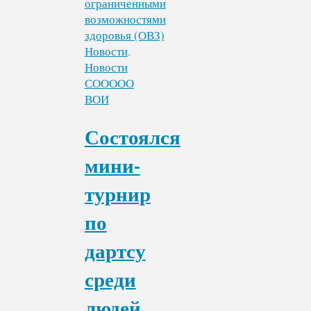
для
всех»
прошла
очередная
Новости
,
тренировка
Новости
по
СООООО
адаптивным
ВОИ
настольным
играм"
Состоялся
мини-
турнир
по
дартсу
среди
людей