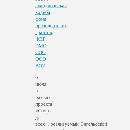
скандинавская
ходьба
,
фонд
президентских
грантов
,
ФПГ
,
ЭМО
СОО
ООО
ВОИ
6
июля,
в
рамках
проекта
«Спорт
для
всех», реализуемый Энгельсской