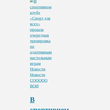
"В
рамках
проекта
«Спорт
для
всех»
прошел
мини-
турнир
по
настольному
керлингу"
Новости
,
Новости
СООООО
ВОИ
В
спортивном