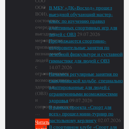
СОО
ООО
В МБУ «ДК»Восход» прошел
ВОИ),
выездной обучающий мастер-
состоялись
класс по изучению правил
очередные
адаптивных спортивных игр для
выездные
людей с ОВЗ
29.07.2026
мероприятия,
Продолжаются спортивно-
призванное
оздоровительные занятия по
познакомить
лечебной физкультуре и суставной
людей
гимнастике для людей с ОВЗ
с
14.07.2026
ограниченными
Начались регулярные занятия по
возможностями
скандинавской ходьбе, специально
здоровья
адаптированные для людей с
(ОВЗ)
ограниченными возможностями
и
здоровья
09.07.2026
сопровождающих
В рамках проекта «Спорт для
…
всех» прошел мини-турнир по
настольному керлингу
02.07.2026
Читать
В спортивном клубе «Спорт для
далее