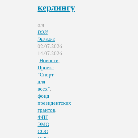
керлингу
от
ВОИ
Энгельс
02.07.2026
14.07.2026
Новости
,
Проект
"Спорт
для
всех"
,
фонд
президентских
грантов
,
ФПГ
,
ЭМО
СОО