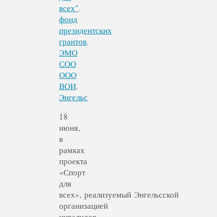
всех"
,
фонд
президентских
грантов
,
ЭМО
СОО
ООО
ВОИ
,
Энгельс
18
июня,
в
рамках
проекта
«Спорт
для
всех», реализуемый Энгельсской
организацией
инвалидов