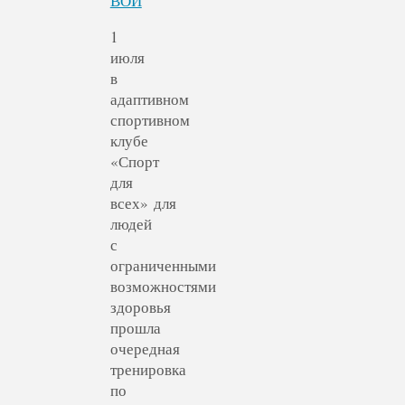
ВОИ
1
июля
в
адаптивном
спортивном
клубе
«Спорт
для
всех» для
людей
с
ограниченными
возможностями
здоровья
прошла
очередная
тренировка
по