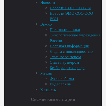
Новости
Рождеством
Новости СООООО ВОИ
от
Новости ЭМО СОО ООО
председателя
ВОИ
Всероссийского
Важно
Общества
Полезные ссылки
Инвалидов
Онкологические учреждения
Михаила
России
Терентьева"
Полезная информация
Людям с инвалидностью
Стать волонтером
Стать партнером
Безбарьерная среда
Медиа
Фотоальбомы
Видеоархив
Контакты
Свежие комментарии