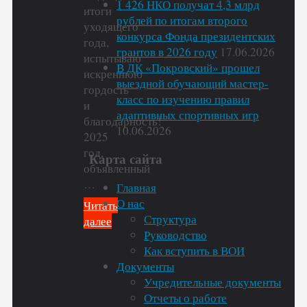
1 426 НКО получат 4,3 млрд
итоги
рублей по итогам второго
уходящего
конкурса Фонда президентских
года,
грантов в 2026 году
17.06.2026
испытываю
В ДК «Покровский» прошел
искреннюю
выездной обучающий мастер-
гордость
класс по изучению правил
и
адаптивных спортивных игр
благодарность!
10.06.2026
2025
год,
Карта сайта
объявленный
…
Главная
О нас
Читать
Структура
далее
Руководство
"Поздравление
Как вступить в ВОИ
с
Документы
Новым
Учредительные документы
годом
Отчеты о работе
и