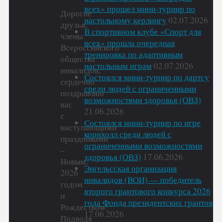
всех» прошел мини-турнир по
Дорогие
настольному керлингу
02.07.2026
друзья,
В спортивном клубе «Спорт для
члены
всех» прошла очередная
Всероссийского
тренировка по адаптивным
общества
настольным играм
02.07.2026
инвалидов,
Состоялся мини-турнир по дартсу
сердечно
среди людей с ограниченными
поздравляю
возможностями здоровья (ОВЗ)
вас
21.06.2026
с
Состоялся мини-турнир по игре
наступающими
корнхолл среди людей с
праздниками
ограниченными возможностями
–
здоровья (ОВЗ)
17.06.2026
Новым,
Энгельсская организация
2026
инвалидов (ВОИ) — победитель
годом
второго грантового конкурса 2026
и
года Фонда президентских грантов
Рождеством!
17.06.2026
Подводя