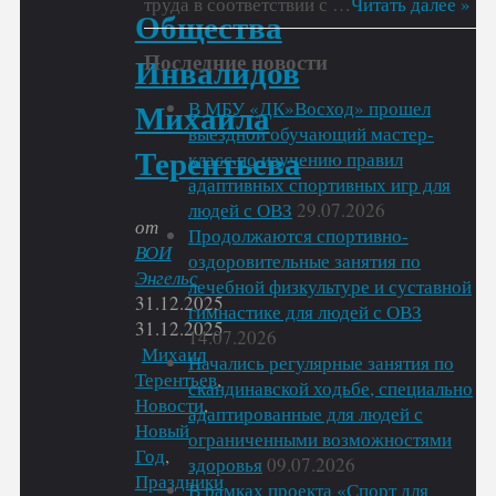
труда в соответствии с …
Читать далее »
Общества
Последние новости
Инвалидов
В МБУ «ДК»Восход» прошел
Михаила
выездной обучающий мастер-
Терентьева
класс по изучению правил
адаптивных спортивных игр для
людей с ОВЗ
29.07.2026
от
Продолжаются спортивно-
ВОИ
оздоровительные занятия по
Энгельс
лечебной физкультуре и суставной
31.12.2025
гимнастике для людей с ОВЗ
31.12.2025
14.07.2026
Михаил
Начались регулярные занятия по
Терентьев
,
скандинавской ходьбе, специально
Новости
,
адаптированные для людей с
Новый
ограниченными возможностями
Год
,
здоровья
09.07.2026
Праздники
В рамках проекта «Спорт для