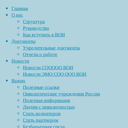
Главная
О нас
Структура
Перейти
Руководство
к
Главная
Записи
Как вступить в ВОИ
Copyright ©
содержимому
Энгельсская
с
«Спорт для всех»
Документы
1991 - 2026 г.
МО
метками
Учредительные документы
Энгельсская
"Новый
СОО
Отчеты о работе
местная
Год"
ООО
Новости
организация
Полезные ссылки
ВОИ
Новости СООООО ВОИ
Саратовской
в
Новости ЭМО СОО ООО ВОИ
областной
социальных
Важно
организации
сетях →
Полезные ссылки
Онкологические учреждения России
Полезная информация
Людям с инвалидностью
Рубрики
Стать волонтером
Стать партнером
Без рубрики
Безбарьерная среда