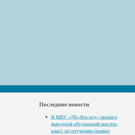
ГИТ по Саратовской области —
памятка работодателю
01.11.2023
Работодатель обязан соблюдать
следующие гарантии для инвалидов:
Создание необходимых условий для
труда в соответствии с …
Читать далее »
Последние новости
В МБУ «ДК»Восход» прошел
выездной обучающий мастер-
класс по изучению правил