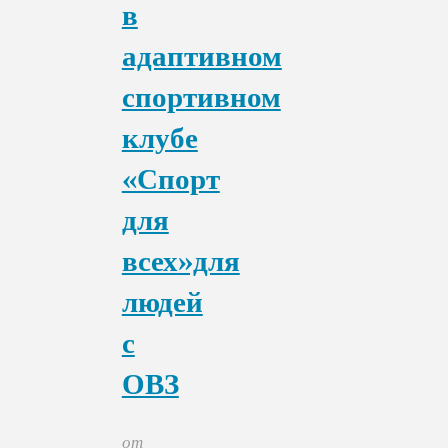
в
адаптивном
спортивном
клубе
«Спорт
для
всех»для
людей
с
ОВЗ
от