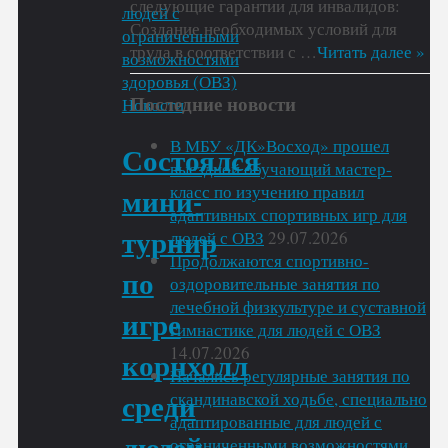
следующие гарантии для инвалидов:
дартсу
Создание необходимых условий для
среди
труда в соответствии с …
Читать далее »
людей
с
Последние новости
ограниченными
Новости
возможностями
В МБУ «ДК»Восход» прошел
здоровья
Состоялся
выездной обучающий мастер-
(ОВЗ)"
класс по изучению правил
мини-
адаптивных спортивных игр для
людей с ОВЗ
29.07.2026
турнир
Продолжаются спортивно-
по
оздоровительные занятия по
лечебной физкультуре и суставной
игре
гимнастике для людей с ОВЗ
14.07.2026
корнхолл
Начались регулярные занятия по
скандинавской ходьбе, специально
среди
адаптированные для людей с
ограниченными возможностями