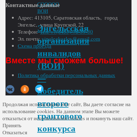
СООООО
Контактные данные
ВОИ
Адрес: 413105, Саратовская область, город
Энгельс, улица Крупской, 22
Энгельсская
Телефон:
Тел: +7(8453)-76-39-30
Эл. почта:
vipolegkozlov@gmail.com
организация
Схема проезда
инвалидов
Вместе мы сможем больше!
(ВОИ)
Политика обработки персональных данных
—
победитель
второго
Продолжая использовать этот сайт, Вы даете согласие на
использование cookies. На данном этапе Вы можете
грантового
отказаться от использования cookies и покинуть наш сайт.
Принять
конкурса
Отказаться