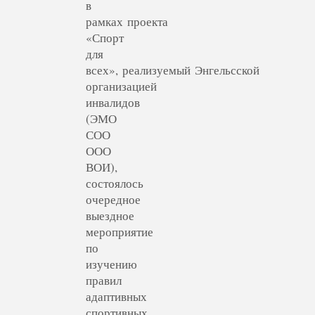
в
рамках проекта
«Спорт
для
всех», реализуемый Энгельсской
организацией
инвалидов
(ЭМО
СОО
ООО
ВОИ),
состоялось
очередное
выездное
мероприятие
по
изучению
правил
адаптивных
спортивных