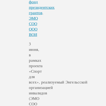
фонд
президентских
грантов
,
ЭМО
СОО
ООО
ВОИ
3
июня,
в
рамках
проекта
«Спорт
для
всех», реализуемый Энгельсской
организацией
инвалидов
(ЭМО
СОО