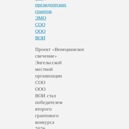
президентских
грантов
,
ЭМО
СОО
ООО
ВОИ
Проект «Венецианское
свечение»
Энгельсской
местной
организации
СОО
ООО
ВОИ стал
победителем
второго
грантового
конкурса
2026