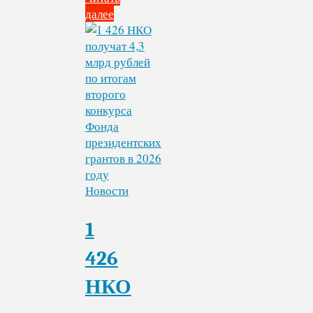
далее
"Энгельсская
организация
инвалидов
(ВОИ)
—
победитель
второго
грантового
конкурса
2026
года
Новости
Фонда
президентских
1
грантов"
426
НКО