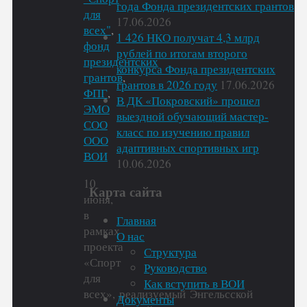
года Фонда президентских грантов
для
17.06.2026
всех"
,
1 426 НКО получат 4,3 млрд
фонд
рублей по итогам второго
президентских
конкурса Фонда президентских
грантов
,
грантов в 2026 году
17.06.2026
ФПГ
,
В ДК «Покровский» прошел
ЭМО
выездной обучающий мастер-
СОО
класс по изучению правил
ООО
адаптивных спортивных игр
ВОИ
10.06.2026
10
Карта сайта
июня,
в
Главная
рамках
О нас
проекта
Структура
«Спорт
Руководство
для
Как вступить в ВОИ
всех», реализуемый Энгельсской
Документы