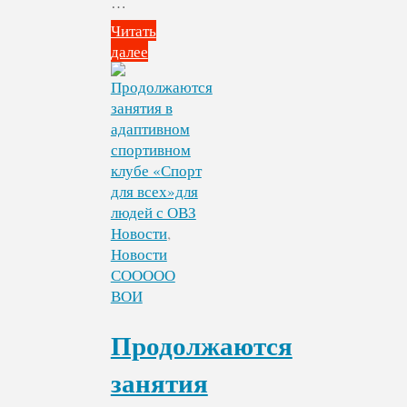
…
Читать
далее
"Прошёл
мини-
турнир
по
кульбуто
среди
людей
с
Новости
,
ограниченными
Новости
возможностями
СООООО
здоровья
ВОИ
(ОВЗ)"
Продолжаются
занятия