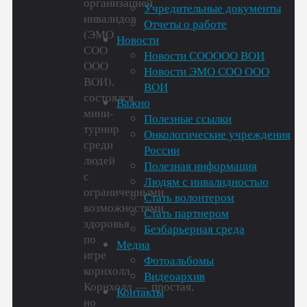
организацией
Учредительные документы
инвалидов
Отчеты о работе
(ЭМО
Новости
СОО
Новости СООООО ВОИ
ООО
Новости ЭМО СОО ООО
ВОИ),
ВОИ
состоялся
Важно
мини-
Полезные ссылки
турнир
Онкологические учреждения
среди
России
людей
Полезная информация
с
Людям с инвалидностью
ограниченными
Стать волонтером
возможностями
Стать партнером
здоровья
Безбарьерная среда
по
Медиа
игре
Фотоальбомы
корнхолл.
Видеоархив
Корнхолл — простая,
Контакты
но