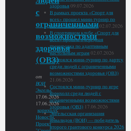
людей
здоровья
09.07.2026
с
В рамках проекта «Спорт для
всех» прошел мини-турнир по
ограниченными
настольному керлингу
02.07.2026
В спортивном клубе «Спорт для
возможностями
всех» прошла очередная
тренировка по адаптивным
здоровья
настольным играм
02.07.2026
(ОВЗ)
Состоялся мини-турнир по дартсу
среди людей с ограниченными
возможностями здоровья (ОВЗ)
от
21.06.2026
ВОИ
Состоялся мини-турнир по игре
Энгельс
корнхолл среди людей с
17.06.2026
ограниченными возможностями
17.06.2026
здоровья (ОВЗ)
17.06.2026
корнхолл
,
Энгельсская организация
Новости
,
инвалидов (ВОИ) — победитель
Проект
второго грантового конкурса 2026
"Спорт