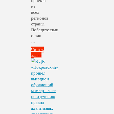
проекта
из
всех
регионов
страны.
Победителями
стали
…
Читать
далее
"1
426
НКО
получат
4,3
млрд
рублей
по
итогам
второго