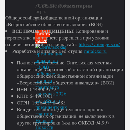
увлекательная
Свежие комментарии
игра:
Общероссийской общественной организации
участники
«Всероссийское общество инвалидов» (ВОИ)
…
ВСЕ ПРАВА ЗАЩИЩЕНЫ!
Копирование и
Читать
перепечатка в интернете разрешена при условии
далее
наличия активной ссылки на сайт:
https://voiengels.ru/
"Состоялся
Разработка и дизайн: Веб-студия
mitalexe.ru
мини-
турнир
Полное наименование: Энгельсская местная
по
организация Саратовской областной организации
игре
общероссийской общественной организации
корнхолл
«Всероссийское общество инвалидов» (ВОИ)
среди
ИНН: 6449009779
людей
КПП: 644901001
с
ОГРН: 1026401984685
ограниченными
Вид деятельности: Деятельность прочих
возможностями
общественных организаций, не включенных в
здоровья
Новости
,
другие группировки (код по ОКВЭД 94.99)
(ОВЗ)"
Новости