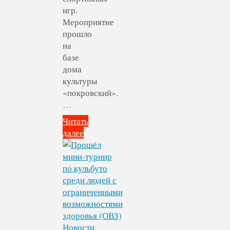
игр.
Мероприятие
прошло
на
базе
дома
культуры
«покровский».
…
Читать
далее
"В
ДК
«Покровский»
прошел
выездной
обучающий
мастер-
класс
Новости
,