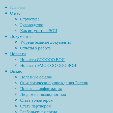
Главная
О нас
Структура
Перейти
Руководство
к
Главн
Новос
Как вступить в ВОИ
Copyright © 1
содержимому
Энгельсска
«Спорт для всех»
Документы
организации Общ
Учредительные документы
инвалидов» (ВОИ
Ново
Отчеты о работе
ВСЕ ПРАВА
Новости
условии наличия 
Полезные ссылки
С
Новости СООООО ВОИ
Разработка и 
Новости ЭМО СОО ООО ВОИ
Полное наименова
Важно
Д
организации общ
Полезные ссылки
инвалидов» (ВОИ
Онкологические учреждения России
ИНН: 644900977
Полезная информация
от
В
КПП: 644901001
Людям с инвалидностью
Рубрики
ОГРН: 10264019
Стать волонтером
Вид деятельности
Стать партнером
Без рубрики
другие группиро
Безбарьерная среда