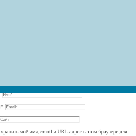
обавить комментарий
адрес email не будет опубликован.
Обязательные поля поме
ентарий
*
l
*
хранить моё имя, email и URL-адрес в этом браузере для