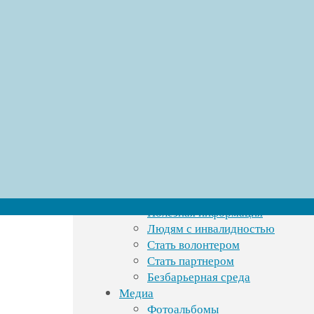
Руководство
Как вступить в ВОИ
Документы
Учредительные документы
Отчеты о работе
Новости
чены
*
Новости СООООО ВОИ
Новости ЭМО СОО ООО
ВОИ
Важно
Полезные ссылки
Онкологические учреждения
России
Полезная информация
Людям с инвалидностью
Стать волонтером
Стать партнером
Безбарьерная среда
Медиа
Фотоальбомы