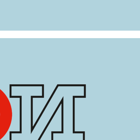
анные
аратовская область, город Энгельс, улица Крупской, 22
(8453)-76-39-30
gkozlov@gmail.com
ы сможем больше!
тки персональных данных
зовать этот сайт, Вы даете согласие на использование cooki
отказаться от использования cookies и покинуть наш сайт.