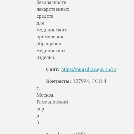
безопасности
лекарственных
средств
для
медицинского
применения,
обращения
медицинских
изделий.
Сайт:
https://minzdrav.gov.ru/ru
Контакты:
127994, ГСП-4,
г.
Москва,
Рахмановский
пер,
д.
3