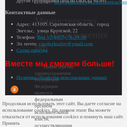
другие группировки (код по ОКВЭД 94.99)
ссылке:
https://mintrud.gov.ru/reception/for
Контактные данные
Министерство
Адрес: 413105, Саратовская область, город
Энгельс, улица Крупской, 22
здравоохранения
Телефон:
Тел: +7(8453)-76-39-30
Эл. почта:
vipolegkozlov@gmail.com
РФ
Схема проезда
Вместе мы сможем больше!
Министерство
здравоохранения
Политика обработки персональных данных
Российской
Федерации
является
федеральным
Продолжая использовать этот сайт, Вы даете согласие на
органом
использование cookies. На данном этапе Вы можете
исполнительной
отказаться от использования cookies и покинуть наш сайт.
власти,
Принять
осуществляющим