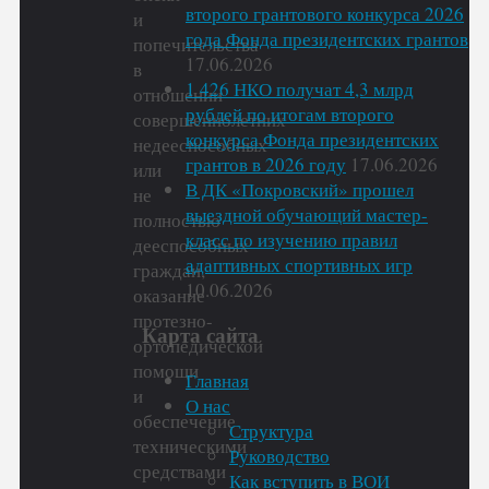
второго грантового конкурса 2026
и
года Фонда президентских грантов
попечительства
17.06.2026
в
1 426 НКО получат 4,3 млрд
отношении
рублей по итогам второго
совершеннолетних
конкурса Фонда президентских
недееспособных
грантов в 2026 году
17.06.2026
или
В ДК «Покровский» прошел
не
выездной обучающий мастер-
полностью
класс по изучению правил
дееспособных
адаптивных спортивных игр
граждан,
10.06.2026
оказание
протезно-
Карта сайта
ортопедической
помощи
Главная
и
О нас
обеспечение
Структура
техническими
Руководство
средствами
Как вступить в ВОИ