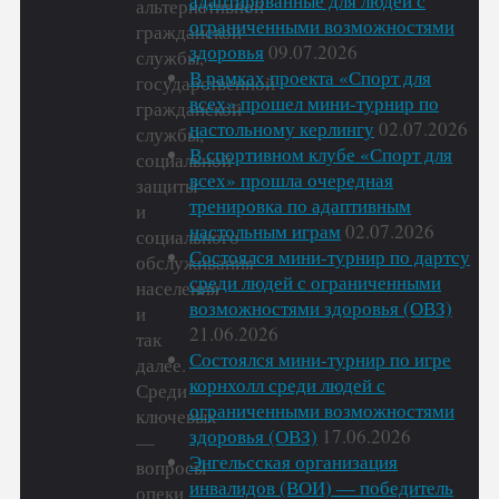
адаптированные для людей с
альтернативной
ограниченными возможностями
гражданской
здоровья
09.07.2026
службы,
В рамках проекта «Спорт для
государственной
всех» прошел мини-турнир по
гражданской
настольному керлингу
02.07.2026
службы,
В спортивном клубе «Спорт для
социальной
всех» прошла очередная
защиты
тренировка по адаптивным
и
настольным играм
02.07.2026
социального
Состоялся мини-турнир по дартсу
обслуживания
среди людей с ограниченными
населения
возможностями здоровья (ОВЗ)
и
21.06.2026
так
Состоялся мини-турнир по игре
далее.
корнхолл среди людей с
Среди
ограниченными возможностями
ключевых
здоровья (ОВЗ)
17.06.2026
—
Энгельсская организация
вопросы
инвалидов (ВОИ) — победитель
опеки