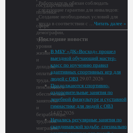
Работодатель обязан соблюдать
государственной
следующие гарантии для инвалидов:
политики
Создание необходимых условий для
в
труда в соответствии с …
Читать далее »
сфере
демографии,
Последние новости
труда,
уровня
В МБУ «ДК»Восход» прошел
жизни
выездной обучающий мастер-
и
класс по изучению правил
доходов,
адаптивных спортивных игр для
оплаты
людей с ОВЗ
29.07.2026
труда,
Продолжаются спортивно-
пенсионного
оздоровительные занятия по
обеспечения,
лечебной физкультуре и суставной
занятости
гимнастике для людей с ОВЗ
и
14.07.2026
безработицы,
Начались регулярные занятия по
трудовой
скандинавской ходьбе, специально
миграции,