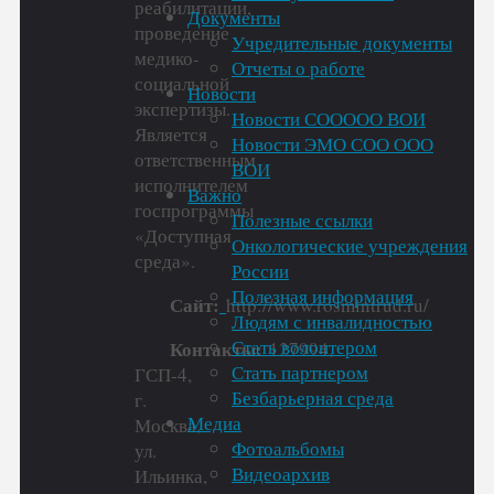
реабилитации,
Документы
проведение
Учредительные документы
медико-
Отчеты о работе
социальной
Новости
экспертизы.
Новости СООООО ВОИ
Является
Новости ЭМО СОО ООО
ответственным
ВОИ
исполнителем
Важно
госпрограммы
Полезные ссылки
«Доступная
Онкологические учреждения
среда».
России
Полезная информация
Сайт:
http://www.rosmintrud.ru/
Людям с инвалидностью
Стать волонтером
Контакты:
127994,
Стать партнером
ГСП-4,
Безбарьерная среда
г.
Медиа
Москва,
Фотоальбомы
ул.
Видеоархив
Ильинка,