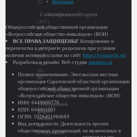
Контакты
21
Свежие комментарии
Телефоны:
+7
(495)
Общероссийской общественной организации
870-
«Всероссийское общество инвалидов» (ВОИ)
67-
ВСЕ ПРАВА ЗАЩИЩЕНЫ!
Копирование и
00;
перепечатка в интернете разрешена при условии
+7
наличия активной ссылки на сайт:
https://voiengels.ru/
(495)
Разработка и дизайн: Веб-студия
mitalexe.ru
587-
88-
Полное наименование: Энгельсская местная
89
организация Саратовской областной организации
общероссийской общественной организации
Обратиться
«Всероссийское общество инвалидов» (ВОИ)
в
ИНН: 6449009779
электронной
КПП: 644901001
форме
ОГРН: 1026401984685
можно
Вид деятельности: Деятельность прочих
по
общественных организаций, не включенных в
следующей