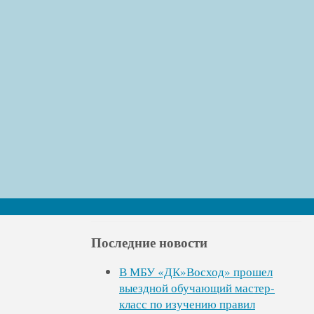
ГИТ по Саратовской области —
памятка работодателю
01.11.2023
Работодатель обязан соблюдать
следующие гарантии для инвалидов:
Создание необходимых условий для
труда в соответствии с …
Читать далее »
Последние новости
В МБУ «ДК»Восход» прошел
выездной обучающий мастер-
класс по изучению правил