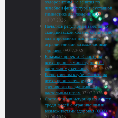
оздоровительные занятия по
лечебной физкультуре и суставной
гимнастике для людей с ОВЗ
14.07.2026
Начались регулярные занятия по
скандинавской ходьбе, специально
адаптированные для людей с
ограниченными возможностями
здоровья
09.07.2026
В рамках проекта «Спорт для
всех» прошел мини-турнир по
настольному керлингу
02.07.2026
В спортивном клубе «Спорт для
всех» прошла очередная
тренировка по адаптивным
настольным играм
02.07.2026
Состоялся мини-турнир по дартсу
среди людей с ограниченными
возможностями здоровья (ОВЗ)
21.06.2026