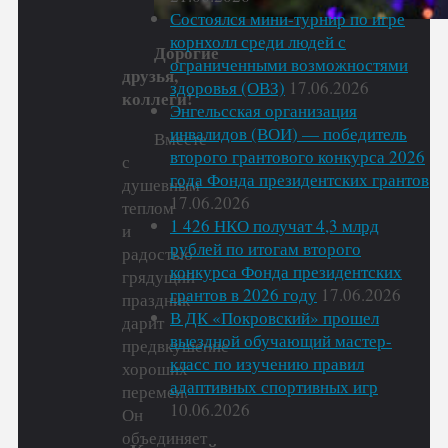
Состоялся мини-турнир по игре
корнхолл среди людей с
Дорогие
ограниченными возможностями
друзья,
здоровья (ОВЗ)
17.06.2026
коллеги!
Энгельсская организация
инвалидов (ВОИ) — победитель
Вместе
второго грантового конкурса 2026
с
года Фонда президентских грантов
душевным
17.06.2026
теплом
1 426 НКО получат 4,3 млрд
и
рублей по итогам второго
радостью
конкурса Фонда президентских
грядущий
грантов в 2026 году
17.06.2026
праздник
В ДК «Покровский» прошел
дарит
выездной обучающий мастер-
предвкушение
класс по изучению правил
хороших
адаптивных спортивных игр
перемен.
10.06.2026
Он
объединяет