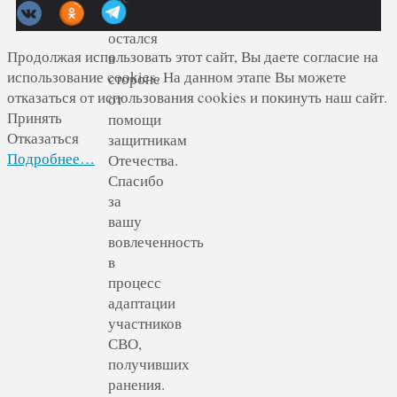
не
остался
Продолжая использовать этот сайт, Вы даете согласие на
в
использование cookies. На данном этапе Вы можете
стороне
отказаться от использования cookies и покинуть наш сайт.
от
Принять
помощи
Отказаться
защитникам
Подробнее…
Отечества.
Спасибо
за
вашу
вовлеченность
в
процесс
адаптации
участников
СВО,
получивших
ранения.