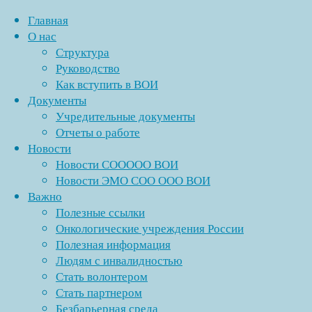
Главная
О нас
Структура
Перейти
Руководство
к
Как вступить в ВОИ
содержимому
Главная
Новости
Документы
Copyright ©
Энгельсская
Поздравление
«Спорт для всех»
Учредительные документы
1991 - 2026 г.
МО
председателя
Отчеты о работе
Энгельсская
ВОИ
СОО
Новости
местная
Михаила
ООО
Новости СООООО ВОИ
организация
Полезные ссылки
Терентьева
ВОИ
Новости ЭМО СОО ООО ВОИ
Саратовской
наступающим
в
Важно
областной
Новым
социальных
Полезные ссылки
организации
Годом
сетях →
Онкологические учреждения России
и
Полезная информация
Рождеством!
Людям с инвалидностью
Стать волонтером
Рубрики
Стать партнером
Безбарьерная среда