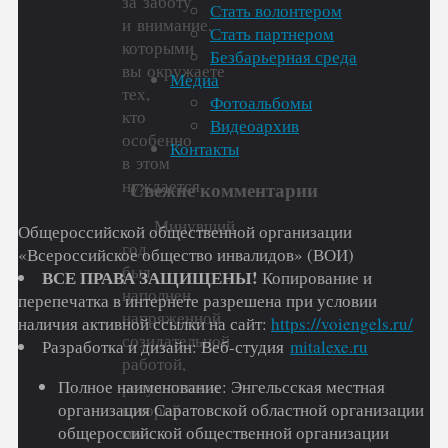
за заботу
Стать волонтером
и внимание,
Стать партнером
которыми
Безбарьерная среда
вы окружаете
Медиа
тех,
Фотоальбомы
кто
Видеоархив
особенно
Контакты
в этом
нуждается.
Свежие комментарии
Минувший
Общероссийской общественной организации
год
«Всероссийское общество инвалидов» (ВОИ)
был
ВСЕ ПРАВА ЗАЩИЩЕНЫ!
Копирование и
наполнен
перепечатка в интернете разрешена при условии
напряженной
наличия активной ссылки на сайт:
https://voiengels.ru/
созидательной
Разработка и дизайн: Веб-студия
mitalexe.ru
работой,
Полное наименование: Энгельсская местная
результатами
организация Саратовской областной организации
которой
общероссийской общественной организации
мы