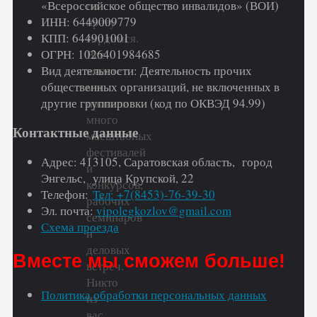
«Всероссийское общество инвалидов» (ВОИ)
по
ИНН: 6449009779
праву
КПП: 644901001
гордимся.
ОГРН: 1026401984685
Все
Вид деятельности: Деятельность прочих
вместе
общественных организаций, не включенных в
мы
другие группировки (код по ОКВЭД 94.99)
провели
много
Контактные данные
масштабных
фестивалей
Адрес: 413105, Саратовская область, город
и
Энгельс, улица Крупской, 22
конкурсов,
Телефон:
Тел: +7(8453)-76-39-30
рабочих
Эл. почта:
vipolegkozlov@gmail.com
семинаров
Схема проезда
и
деловых
Вместе мы сможем больше!
встреч.
Никто
Политика обработки персональных данных
из
вас