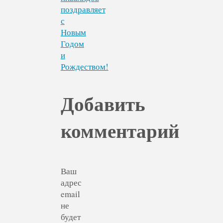
поздравляет
с
Новым
Годом
и
Рождеством!
Добавить
комментарий
Ваш
адрес
email
не
будет