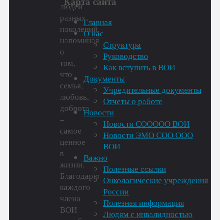
Карта сайта
людей
разных
Главная
поколений,
О нас
напоминая
Структура
о
Руководство
том,
Как вступить в ВОИ
что
Документы
семья,
Учредительные документы
любовь,
Отчеты о работе
доброта
Новости
–
Новости СООООО ВОИ
самое
Новости ЭМО СОО ООО
ценное
ВОИ
в
Важно
жизни.
Полезные ссылки
Благодарю
Онкологические учреждения
каждого
России
члена
Полезная информация
ВОИ
Людям с инвалидностью