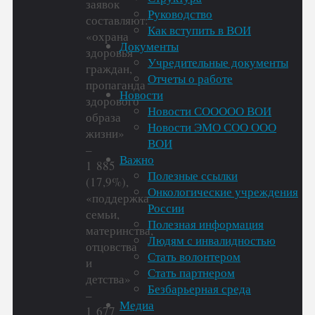
заявок
Руководство
составляют:
Как вступить в ВОИ
«охрана
Документы
здоровья
Учредительные документы
граждан,
Отчеты о работе
пропаганда
Новости
здорового
Новости СООООО ВОИ
образа
Новости ЭМО СОО ООО
жизни»
ВОИ
–
Важно
1 885
Полезные ссылки
(17,9%),
Онкологические учреждения
«поддержка
России
семьи,
Полезная информация
материнства,
Людям с инвалидностью
отцовства
Стать волонтером
и
Стать партнером
детства»
Безбарьерная среда
–
Медиа
1 677