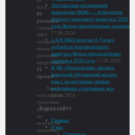
Энгельсская организация
всех
инвалидов (ВОИ) — победитель
89
второго грантового конкурса 2026
регионов
года Фонда президентских грантов
страны.
17.06.2026
НКО
1 426 НКО получат 4,3 млрд
четырех
рублей по итогам второго
новых
конкурса Фонда президентских
регионов
грантов в 2026 году
17.06.2026
представили
В ДК «Покровский» прошел
51
выездной обучающий мастер-
проект.
класс по изучению правил
адаптивных спортивных игр
Топ-3
10.06.2026
популярных
грантовых
Карта сайта
направления
по
Главная
количеству
О нас
поданных
Структура