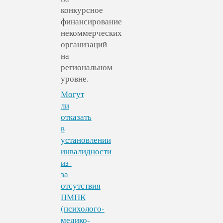
конкурсное
финансирование
некоммерческих
организаций
на
региональном
уровне.
Могут
ли
отказать
в
установлении
инвалидности
из-
за
отсутствия
ПМПК
(психолого-
медико-