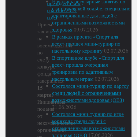
Начались регулярные занятия по
скандинавской ходьбе, специально
адаптированные для людей с
ограниченными возможностями
Прием
здоровья
09.07.2026
заявок
В рамках проекта «Спорт для
на
всех» прошел мини-турнир по
восемнадцатый
настольному керлингу
02.07.2026
по
В спортивном клубе «Спорт для
счету
всех» прошла очередная
конкурс
тренировка по адаптивным
фонда
настольным играм
02.07.2026
завершился
Состоялся мини-турнир по дартсу
15
среди людей с ограниченными
марта
.
возможностями здоровья (ОВЗ)
Инициативы
21.06.2026
поданы
Состоялся мини-турнир по игре
от
корнхолл среди людей с
некоммерческих
ограниченными возможностями
организаций
здоровья (ОВЗ)
17.06.2026
из