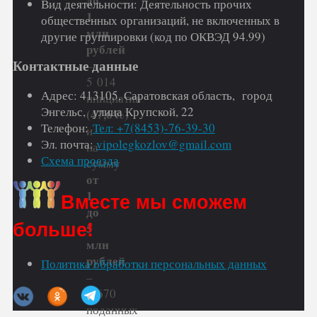
до
Вид деятельности: Деятельность прочих
1
общественных организаций, не включенных в
млн
другие группировки (код по ОКВЭД 94.99)
рублей
Контактные данные
–
5 014
Адрес: 413105, Саратовская область, город
инициатив
Энгельс, улица Крупской, 22
(47,6%)
Телефон:
Тел: +7(8453)-76-39-30
и
Эл. почта:
vipolegkozlov@gmail.com
на
Схема проезда
сумму
от
1
Вместе мы сможем
до
больше!
5
млн
рублей
Политика обработки персональных данных
–
4 670
поданных