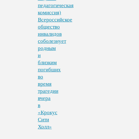
педагогическая
комиссия)
Всероссийское
общество
инвалидов
соболезнует
родным
и
близким
погибших
во
время
трагедии
вчера
в
«Крокус
Сити
Холл»