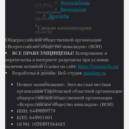
Фотоальбомы
(15,9%),
Видеоархив
«поддержка
Контакты
проектов
в
Свежие комментарии
области
науки,
Общероссийской общественной организации
образования,
«Всероссийское общество инвалидов» (ВОИ)
просвещения»
ВСЕ ПРАВА ЗАЩИЩЕНЫ!
Копирование и
–
перепечатка в интернете разрешена при условии
1 635
наличия активной ссылки на сайт:
https://voiengels.ru/
(15,5%).
Разработка и дизайн: Веб-студия
mitalexe.ru
В
Полное наименование: Энгельсская местная
основном
организация Саратовской областной организации
заявители
общероссийской общественной организации
запросили
«Всероссийское общество инвалидов» (ВОИ)
гранты
ИНН: 6449009779
в
КПП: 644901001
группе
ОГРН: 1026401984685